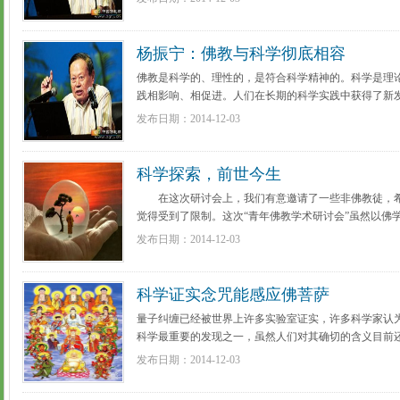
杨振宁：佛教与科学彻底相容
佛教是科学的、理性的，是符合科学精神的。科学是理
践相影响、相促进。人们在长期的科学实践中获得了新
科学理论来解释时，人们就提出各式各样的假说。 ...
[
发布日期：2014-12-03
科学探索，前世今生
在这次研讨会上，我们有意邀请了一些非佛教徒，希
觉得受到了限制。这次“青年佛教学术研讨会”虽然以佛
平等的平台。希望通过此次研讨，你们能获得真正的利益。
发布日期：2014-12-03
多详细]
科学证实念咒能感应佛菩萨
量子纠缠已经被世界上许多实验室证实，许多科学家认
科学最重要的发现之一，虽然人们对其确切的含义目前
和宗教界已经产生了深远的影响，对西方科学的主流世界观
发布日期：2014-12-03
细]