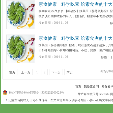
素食健康：科学吃素 给素食者的十大
科学食素 福气多多 【编者按】据美国《赫芬顿邮报》
很多演艺圈和政界的名人，他们都开始倡导不食用动物
并不是那么容易，以下十大问题是素食者需要给予关注的。
发布日期：2014-11-26
标
多详细]
素食健康：科学吃素 给素食者的十大
据美国《赫芬顿邮报》报道，现在素食者越来越多，其
们都开始倡导不食用动物制品。不过，要做一位严格的
题是素食者需要给予关注的。 ...
[更多详细]
发布日期：2014-11-26
标签：十
共2页/16
首页
上一页
1
2
下一页
末页
首页
-
我爱素食网
-
素食资
桂公网安备桂公网安备 45090202000028号
网站咨询微信号:hdezaifu
！公益宣传网站无任何不良诱导！图文来源网络仅供参考如有不善不正确文字自净其意防