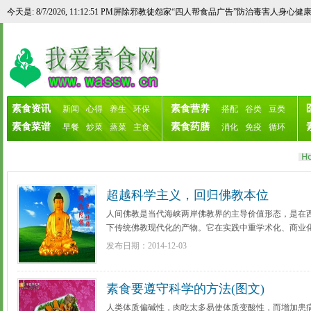
<！--万恶淫为首!铲除邪教徒淫欲世家歌曲，扫除魔民魔女邪说邪唱淫词歌舞噪音的
今天是: 8/7/2026, 11:12:51 PM
屏除邪教徒怨家“四人帮食品广告”防治毒害人身心健
素食资讯
素食营养
新闻
心得
养生
环保
搭配
谷类
豆类
素食菜谱
素食药膳
早餐
炒菜
蒸菜
主食
消化
免疫
循环
超越科学主义，回归佛教本位
人间佛教是当代海峡两岸佛教界的主导价值形态，是在
下传统佛教现代化的产物。它在实践中重学术化、商业
值。在科学时代，强调对治科学弊端，凸显佛教的殊胜
发布日期：2014-12-03
...
[更多详细]
素食要遵守科学的方法(图文)
人类体质偏碱性，肉吃太多易使体质变酸性，而增加患