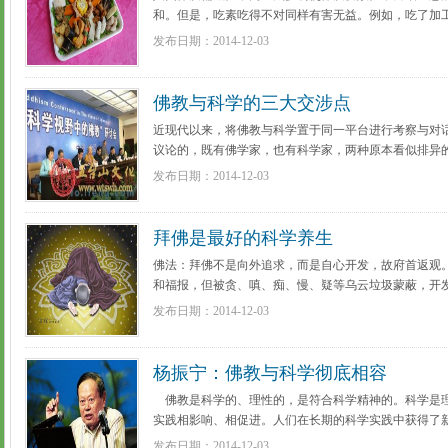
和。但是，吃素吃得不对同样有害无益。例如，吃了加
了，其内含的化学物质及色素也会对人体造成影响;烹调时
发布日期：2014-12-03
[更多详细]
佛教与科学的三大交涉点
近现代以来，将佛教与科学置于同一平台进行考察与对
议论的，既有佛学家，也有科学家，两种原本看似排异
而拓宽了各自的理论疆域，并促成可一门边缘学科的诞生。 
发布日期：2014-12-03
拜佛是最好的科学养生
佛法：拜佛不是向外追求，而是自心开发，故府首返观
和福报，但被贪、嗔、痴、慢、疑等乌云垃圾蒙蔽，开
身佛性光明，处处吉祥。 ...
[更多详细]
发布日期：2014-12-03
杨振宁：佛教与科学彻底相容
佛教是科学的、理性的，是符合科学精神的。科学是
实践相影响、相促进。人们在长期的科学实践中获得了
的科学理论来解释时，人们就提出各式各样的假说。 ...
发布日期：2014-12-03