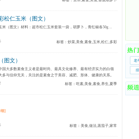
标签：营养,素食,美食,香烧胡萝卜
彩松仁玉米（图文）
米（图文）材料：超市松仁玉米套装一袋，胡萝卜，青红椒各50g ...
6
标签：炒菜,美食,素食,玉米,松仁,多彩
（图文）
老
中国大多数素食主义者是最时尚、最具文化修养、最有经济实力的白领
大多与信仰无关，关注的是素食之于美容、减肥、形体、健康的关系。
2
标签：吃素,美食,素食,养生,夏季
细]
5
标签：美食,做法,蒸茄子,家常