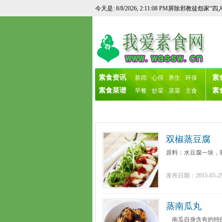
<！--万恶淫为首!铲除邪教徒淫欲世家歌曲，扫
今天是: 8/8/2026, 2:11:08 PM
屏除邪教徒怨家“四
素食资讯
素
新闻
心得
养生
环保
素食菜谱
素
早餐
炒菜
蒸菜
主食
双椒蒸豆腐
原料：水豆腐一块，双
发布日期：2015-05-2
蒸南瓜丸
南瓜自身含有的特殊