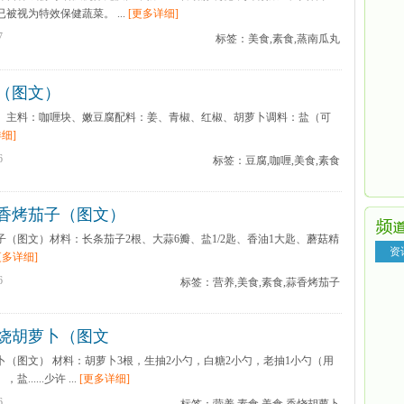
被视为特效保健蔬菜。 ...
[更多详细]
7
标签：美食,素食,蒸南瓜丸
（图文）
）主料：咖喱块、嫩豆腐配料：姜、青椒、红椒、胡萝卜调料：盐（可
细]
6
标签：豆腐,咖喱,美食,素食
香烤茄子（图文）
（图文）材料：长条茄子2根、大蒜6瓣、盐1/2匙、香油1大匙、蘑菇精
资
更多详细]
6
标签：营养,美食,素食,蒜香烤茄子
烧胡萝卜（图文
（图文） 材料：胡萝卜3根，生抽2小勺，白糖2小勺，老抽1小勺（用
.....少许 ...
[更多详细]
6