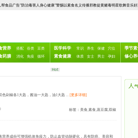
除魔民魔女邪说邪唱淫词歌舞噪音的教唆，净化社会！-->
人帮食品广告”防治毒害人身心健康”警惕以素食名义传播邪教徒黄赌毒明星歌舞音乐
食营养
医学科学
季节素
搭配
谷类
豆类
常识
养生
保健
穴位
食药膳
素食健康
修心养
消化
免疫
循环
体质
女士
男士
孕妇
色剁椒各1大匙，酱油一大匙，油1大匙 ...
[更多详细]
9
标签：美食,素食,蒸豆腐,双椒
营养成份可增强机体免疫力，防止血管动脉硬化，具有防癌、美容和