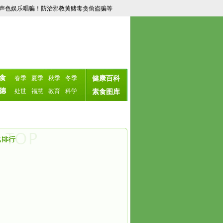
好声色娱乐唱骗！防治邪教黄赌毒贪偷盗骗等
食
春季
夏季
秋季
冬季
健康百科
德
处世
福慧
教育
科学
素食图库