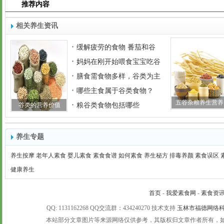
推荐内容
相关养生资讯
缓解疲劳的食物 番茄和谷
妈妈在刚开始喂食宝宝吃谷
膳食需食物多样，谷类为主
哪些主食属于谷类食物？
五谷杂粮养生营养
谷类的营养价值
粮谷类食物包括哪些
养生专题
养生按摩
老年人素食
婴儿素食
素食食谱
如何素食
养生秘方
排毒养颜
素食误区
健康养生
首页
-
我爱素食网
-
素食资
QQ: 1131162268 QQ交流群：434240270 技术支持
玉林市福德网络
本站部分文章图片等来源网络仅供参考，其版权归文章作者所有，如有未注