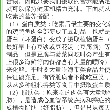
合物。因此只要我们摄取的营养能满
就可以保持健康和精力充沛。下面就
吃素的营养搭配：
（1）蛋白质类：吃素后最主要的变化
的鸡鸭鱼肉全部变成了豆制品，也就
蛋白（坏蛋白）变成了摄取植物蛋白
最好早上有豆浆或豆花汤（豆腐脑）
制品。但是豆腐与菠菜同吃时会产生
上很多海鲜等肉食都含有大量的嘌呤
来化解。平时要大量吃海带类食品并
保证碘充足。有肾脏病者不能吃豆类
以从多种粗粮谷类等食品中摄取蛋白
（2）脂肪类：原来吃的肉类有大量动
肪），是造成心血管系统疾病和癌症
成植物脂肪（好脂肪），但是只从每