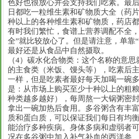
色好也很放心并会支持我们吃素。最
日都吃一粒维生素和矿物质大全（药片
种以上的各种维生素和矿物质，药店
有时我们繁忙，食谱上营养调配不全，
全”就比较放心了。但是请注意，单靠“
最好还是从食品中自然摄取。
（4）碳水化合物类：这个名称的意思
的主食类（米饭、馒头等），吃素后
一样，但是吃素者最好每天加喝一碗
是：从市场上购买至少十种以上的粗
种类越多越好），每周熬一大锅粥密
拿出一碗加热后食用。多谷粥含有丰
质和蛋白质，可以保证我们每日有均
能治疗多种疾病。身体多病和虚弱者
况在多谷粥中加入补气补血的西洋参