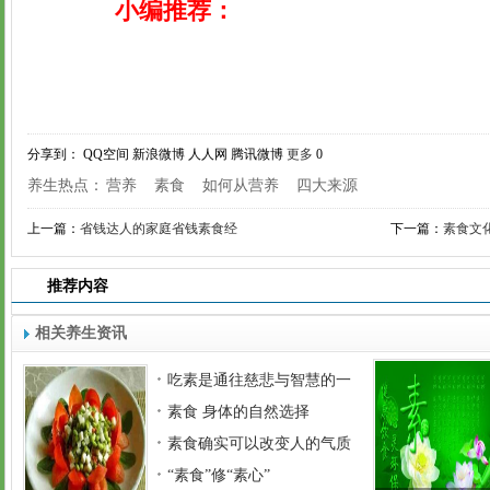
小编推荐：
分享到：
QQ空间
新浪微博
人人网
腾讯微博
更多
0
养生热点：
营养
素食
如何从营养
四大来源
上一篇：
省钱达人的家庭省钱素食经
下一篇：
素食文
推荐内容
相关养生资讯
吃素是通往慈悲与智慧的一
素食 身体的自然选择
素食确实可以改变人的气质
“素食”修“素心”