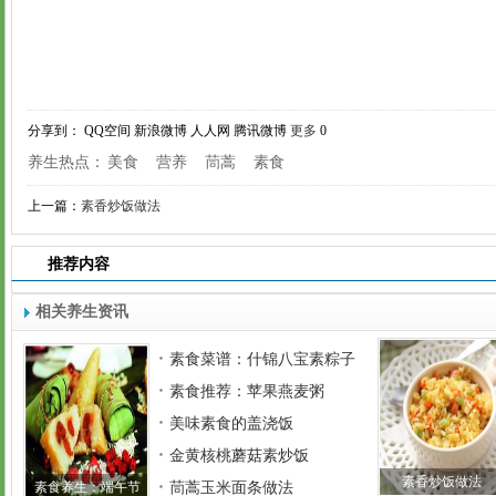
分享到：
QQ空间
新浪微博
人人网
腾讯微博
更多
0
养生热点：
美食
营养
茼蒿
素食
上一篇：
素香炒饭做法
推荐内容
相关养生资讯
素食菜谱：什锦八宝素粽子
素食推荐：苹果燕麦粥
美味素食的盖浇饭
金黄核桃蘑菇素炒饭
素香炒饭做法
素食养生：端午节
茼蒿玉米面条做法