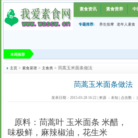
素食资讯
素食营养
中
专题推荐:
养生按摩
老年人素食
本周推荐
>
>
> 茼蒿玉米面条做法
主页
素食菜谱
主食类
茼蒿玉米面条做法
发表日期：2015-03-28 16:22
|
来源 ：
未知
|
点击数：
原料：茼蒿叶 玉米面条 米醋，
味极鲜，麻辣椒油，花生米