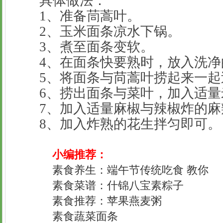
具体做法：
1、准备茼蒿叶。
2、玉米面条凉水下锅。
3、煮至面条变软。
4、在面条快要熟时，放入洗净
5、将面条与苘蒿叶捞起来一起
6、捞出面条与菜叶，加入适量
7、加入适量麻椒与辣椒炸的麻
8、加入炸熟的花生拌匀即可。
小编推荐：
素食养生：端午节传统吃食 教你
素食菜谱：什锦八宝素粽子
素食推荐：苹果燕麦粥
素食蔬菜面条